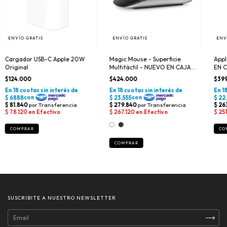
ENVÍO GRATIS
ENVÍO GRATIS
ENV
Cargador USB-C Apple 20W
Magic Mouse - Superficie
Appl
Original
Multitáctil - NUEVO EN CAJA
EN 
SELLADA
$124.000
$424.000
$39
COMPRAR
SUSCRIBITE A NUESTRO NEWSLETTER