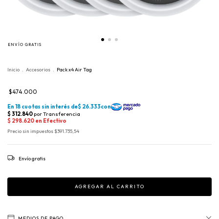
ENVÍO GRATIS
Inicio
.
Accesorios
.
Pack x4 Air Tag
$474.000
Precio sin impuestos
$391.735,54
Envío gratis
MEDIOS DE PAGO