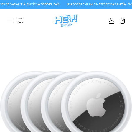
 DE GARANTÍA · ENVÍOS A TODO EL PAÍS
USADOS PREMIUM · 3 MESES DE GARANTÍA · ENVÍO
0