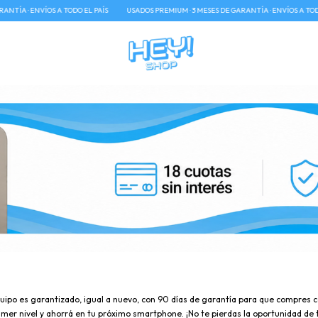
ODO EL PAÍS
USADOS PREMIUM · 3 MESES DE GARANTÍA · ENVÍOS A TODO EL PAÍS
USADO
po es garantizado, igual a nuevo, con 90 días de garantía para que compres co
primer nivel y ahorrá en tu próximo smartphone. ¡No te pierdas la oportunidad 