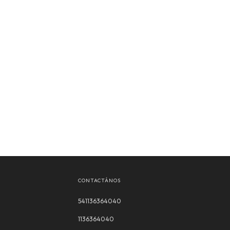
CONTACTÁNOS
541136364040
1136364040