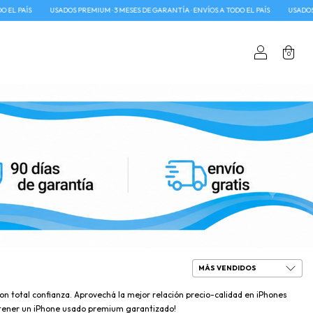
S PREMIUM · 3 MESES DE GARANTÍA · ENVÍOS A TODO EL PAÍS
USADOS PREMIUM · 3 MESES 
0
n total confianza. Aprovechá la mejor relación precio-calidad en iPhones
de tener un iPhone usado premium garantizado!