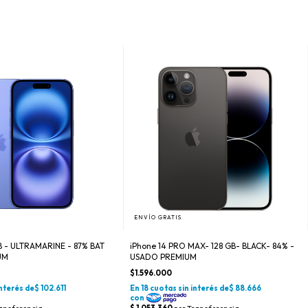
ENVÍO GRATIS
GB - ULTRAMARINE - 87% BAT
iPhone 14 PRO MAX- 128 GB- BLACK- 84% -
UM
USADO PREMIUM
$1.596.000