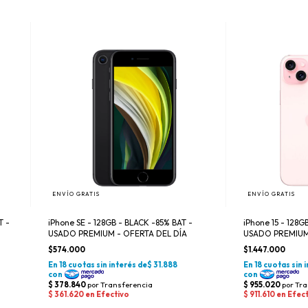
ENVÍO GRATIS
ENVÍO GRATIS
T -
iPhone SE - 128GB - BLACK -85% BAT -
iPhone 15 - 128G
USADO PREMIUM - OFERTA DEL DÍA
USADO PREMIU
$574.000
$1.447.000