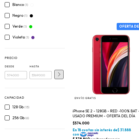
Blanco
(1)
Negro
(1)
Verde
(1)
Violeta
(1)
PRECIO
DESDE
HASTA
CAPACIDAD
ENVÍO GRATIS
128 Gb
(13)
iPhone SE 2 - 128GB - RED -100% BAT 
USADO PREMIUM - OFERTA DEL DÍA
256 Gb
(6)
$574.000