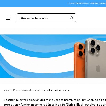
USADOS PREMIUM · 3 MESES DE GARANTÍA · ENVÍOS A T
Inicio
.
iPhones Usados Premium
.
breadcrumbs.iphone-xr
Descubrí nuestra selección de iPhone usados premium en Hey! Shop. Cada equi
que se ven y funcionan como recién salidos de fábrica. Elegí tecnología de 